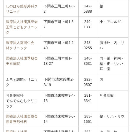
しのはら整形外科ク
下関市王司上町1-8-
242-
整
リニック
2
5888
医療法人社団真至会
下関市王司上町1-8-
249-
小・アレルギ－
王司こどもクリニッ
7
1331
ク
医療法人葵同仁会
下関市王司上町4-2-
248-
脳神外・内・リ
林クリニック
40
0255
ハ
医療法人社団季朋会
下関市王司本町1-
248-
内・循・神内・
王司病院
18-27
3631
精・皮・リハ・
耳・歯
下関市清末鞍馬2-
よろず訪問クリニッ
282-
内
ク
3-19
0507
耳鼻咽喉科
下関市清末鞍馬3-4-
281-
耳鼻咽喉
でんでんむしクリニ
13
3341
ック
医療法人社団美樹会
下関市清末鞍馬3-5-
283-
整・リハ・リウ
長井整形外科
14
1661