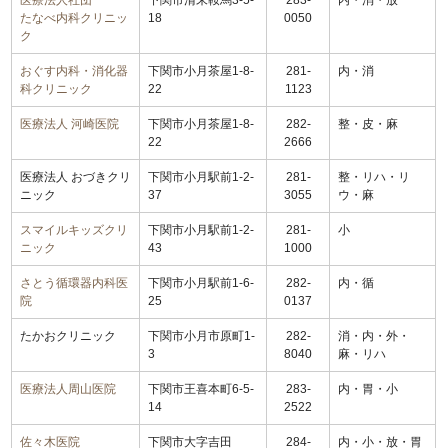
医療法人社団
下関市清末鞍馬3-5-
283-
内・消・放
たなべ内科クリニッ
18
0050
ク
おぐす内科・消化器
下関市小月茶屋1-8-
281-
内・消
科クリニック
22
1123
医療法人 河崎医院
下関市小月茶屋1-8-
282-
整・皮・麻
22
2666
医療法人 おづきクリ
下関市小月駅前1-2-
281-
整・リハ・リ
ニック
37
3055
ウ・麻
スマイルキッズクリ
下関市小月駅前1-2-
281-
小
ニック
43
1000
さとう循環器内科医
下関市小月駅前1-6-
282-
内・循
院
25
0137
たかおクリニック
下関市小月市原町1-
282-
消・内・外・
3
8040
麻・リハ
医療法人周山医院
下関市王喜本町6-5-
283-
内・胃・小
14
2522
佐々木医院
下関市大字吉田
284-
内・小・放・胃