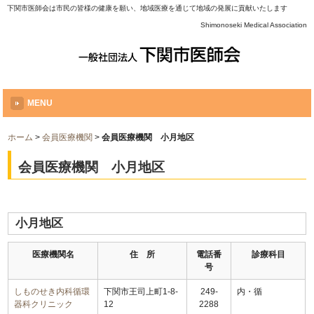
下関市医師会は市民の皆様の健康を願い、地域医療を通じて地域の発展に貢献いたします
Shimonoseki Medical Association
MENU
ホーム
>
会員医療機関
>
会員医療機関 小月地区
会員医療機関 小月地区
小月地区
医療機関名
住 所
電話番
診療科目
号
しものせき内科循環
下関市王司上町1-8-
249-
内・循
器科クリニック
12
2288